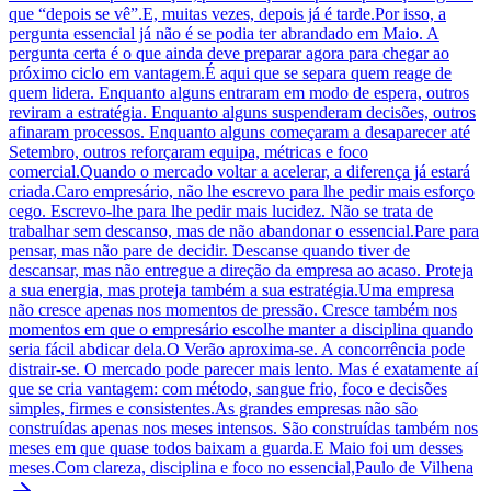
que “depois se vê”.E, muitas vezes, depois já é tarde.Por isso, a
pergunta essencial já não é se podia ter abrandado em Maio. A
pergunta certa é o que ainda deve preparar agora para chegar ao
próximo ciclo em vantagem.É aqui que se separa quem reage de
quem lidera. Enquanto alguns entraram em modo de espera, outros
reviram a estratégia. Enquanto alguns suspenderam decisões, outros
afinaram processos. Enquanto alguns começaram a desaparecer até
Setembro, outros reforçaram equipa, métricas e foco
comercial.Quando o mercado voltar a acelerar, a diferença já estará
criada.Caro empresário, não lhe escrevo para lhe pedir mais esforço
cego. Escrevo-lhe para lhe pedir mais lucidez. Não se trata de
trabalhar sem descanso, mas de não abandonar o essencial.Pare para
pensar, mas não pare de decidir. Descanse quando tiver de
descansar, mas não entregue a direção da empresa ao acaso. Proteja
a sua energia, mas proteja também a sua estratégia.Uma empresa
não cresce apenas nos momentos de pressão. Cresce também nos
momentos em que o empresário escolhe manter a disciplina quando
seria fácil abdicar dela.O Verão aproxima-se. A concorrência pode
distrair-se. O mercado pode parecer mais lento. Mas é exatamente aí
que se cria vantagem: com método, sangue frio, foco e decisões
simples, firmes e consistentes.As grandes empresas não são
construídas apenas nos meses intensos. São construídas também nos
meses em que quase todos baixam a guarda.E Maio foi um desses
meses.Com clareza, disciplina e foco no essencial,Paulo de Vilhena