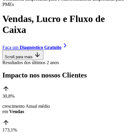
P
M
E
s
V
e
n
d
a
s
,
L
u
c
r
o
e
F
l
u
x
o
d
e
C
a
i
x
a
Faça um
Diagnóstico Gratuito
Scroll para mais
Resultados dos últimos 2 anos
Impacto nos nossos Clientes
30,8%
crescimento Anual médio
em
Vendas
173,1%