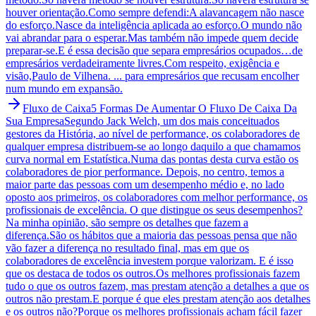
houver orientação.Como sempre defendi:A alavancagem não nasce
do esforço.Nasce da inteligência aplicada ao esforço.O mundo não
vai abrandar para o esperar.Mas também não impede quem decide
preparar-se.E é essa decisão que separa empresários ocupados…de
empresários verdadeiramente livres.Com respeito, exigência e
visão,Paulo de Vilhena. ... para empresários que recusam encolher
num mundo em expansão.
Fluxo de Caixa
5 Formas De Aumentar O Fluxo De Caixa Da
Sua Empresa
Segundo Jack Welch, um dos mais conceituados
gestores da História, ao nível de performance, os colaboradores de
qualquer empresa distribuem-se ao longo daquilo a que chamamos
curva normal em Estatística.Numa das pontas desta curva estão os
colaboradores de pior performance. Depois, no centro, temos a
maior parte das pessoas com um desempenho médio e, no lado
oposto aos primeiros, os colaboradores com melhor performance, os
profissionais de excelência. O que distingue os seus desempenhos?
Na minha opinião, são sempre os detalhes que fazem a
diferença.São os hábitos que a maioria das pessoas pensa que não
vão fazer a diferença no resultado final, mas em que os
colaboradores de excelência investem porque valorizam. E é isso
que os destaca de todos os outros.Os melhores profissionais fazem
tudo o que os outros fazem, mas prestam atenção a detalhes a que os
outros não prestam.E porque é que eles prestam atenção aos detalhes
e os outros não?Porque os melhores profissionais acham fácil fazer