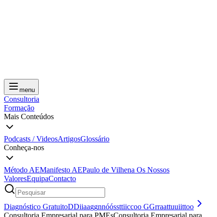
menu
Consultoria
Formação
Mais Conteúdos
Podcasts / Videos
Artigos
Glossário
Conheça-nos
Método AE
Manifesto AE
Paulo de Vilhena
Os Nossos
Valores
Equipa
Contacto
Diagnóstico Gratuito
D
D
i
i
a
a
g
g
n
n
ó
ó
s
s
t
t
i
i
c
c
o
o
G
G
r
r
a
a
t
t
u
u
i
i
t
t
o
o
Consultoria Empresarial para PMEs
C
o
n
s
u
l
t
o
r
i
a
E
m
p
r
e
s
a
r
i
a
l
p
a
r
a