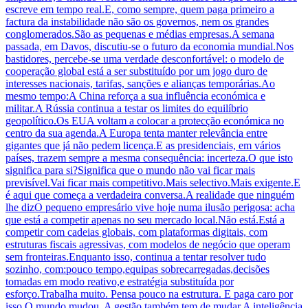
escreve em tempo real.E, como sempre, quem paga primeiro a
factura da instabilidade não são os governos, nem os grandes
conglomerados.São as pequenas e médias empresas.A semana
passada, em Davos, discutiu-se o futuro da economia mundial.Nos
bastidores, percebe-se uma verdade desconfortável: o modelo de
cooperação global está a ser substituído por um jogo duro de
interesses nacionais, tarifas, sanções e alianças temporárias.Ao
mesmo tempo:A China reforça a sua influência económica e
militar.A Rússia continua a testar os limites do equilíbrio
geopolítico.Os EUA voltam a colocar a protecção económica no
centro da sua agenda.A Europa tenta manter relevância entre
gigantes que já não pedem licença.E as presidenciais, em vários
países, trazem sempre a mesma consequência: incerteza.O que isto
significa para si?Significa que o mundo não vai ficar mais
previsível.Vai ficar mais competitivo.Mais selectivo.Mais exigente.E
é aqui que começa a verdadeira conversa.A realidade que ninguém
lhe dizO pequeno empresário vive hoje numa ilusão perigosa: acha
que está a competir apenas no seu mercado local.Não está.Está a
competir com cadeias globais, com plataformas digitais, com
estruturas fiscais agressivas, com modelos de negócio que operam
sem fronteiras.Enquanto isso, continua a tentar resolver tudo
sozinho, com:pouco tempo,equipas sobrecarregadas,decisões
tomadas em modo reativo,e estratégia substituída por
esforço.Trabalha muito. Pensa pouco na estrutura. E paga caro por
isso.O mundo mudou. A gestão também tem de mudar.A inteligência