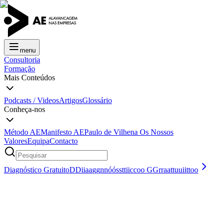
menu
Consultoria
Formação
Mais Conteúdos
Podcasts / Videos
Artigos
Glossário
Conheça-nos
Método AE
Manifesto AE
Paulo de Vilhena
Os Nossos
Valores
Equipa
Contacto
Diagnóstico Gratuito
D
D
i
i
a
a
g
g
n
n
ó
ó
s
s
t
t
i
i
c
c
o
o
G
G
r
r
a
a
t
t
u
u
i
i
t
t
o
o