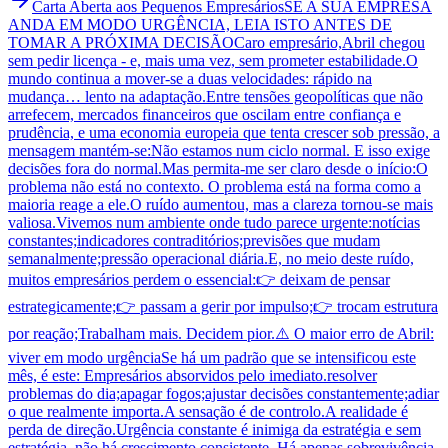
Carta Aberta aos Pequenos Empresários
SE A SUA EMPRESA
ANDA EM MODO URGÊNCIA, LEIA ISTO ANTES DE
TOMAR A PRÓXIMA DECISÃO
Caro empresário,Abril chegou
sem pedir licença - e, mais uma vez, sem prometer estabilidade.O
mundo continua a mover-se a duas velocidades: rápido na
mudança… lento na adaptação.Entre tensões geopolíticas que não
arrefecem, mercados financeiros que oscilam entre confiança e
prudência, e uma economia europeia que tenta crescer sob pressão, a
mensagem mantém-se:Não estamos num ciclo normal. E isso exige
decisões fora do normal.Mas permita-me ser claro desde o início:O
problema não está no contexto. O problema está na forma como a
maioria reage a ele.O ruído aumentou, mas a clareza tornou-se mais
valiosa.Vivemos num ambiente onde tudo parece urgente:notícias
constantes;indicadores contraditórios;previsões que mudam
semanalmente;pressão operacional diária.E, no meio deste ruído,
muitos empresários perdem o essencial:👉 deixam de pensar
estrategicamente;👉 passam a gerir por impulso;👉 trocam estrutura
por reação;Trabalham mais. Decidem pior.⚠️ O maior erro de Abril:
viver em modo urgênciaSe há um padrão que se intensificou este
mês, é este: Empresários absorvidos pelo imediato.resolver
problemas do dia;apagar fogos;ajustar decisões constantemente;adiar
o que realmente importa.A sensação é de controlo.A realidade é
perda de direção.Urgência constante é inimiga da estratégia e sem
estratégia, não há crescimento consistente. Há apenas sobrevivência.