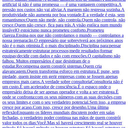
artificial já não é uma promessa — é uma vantagem competitiva.A
pressão nos custos não vai aliviar.A margem não regressa sozinha.A
produtividade não aumenta por boa vontade.E a verdade é esta, sem
romantismos:Quem não mede, não controla.Quem não controla, não
cresce.Quem não cresce, fica para trás.A visão estóica num mundo
instávelO estoicismo nunca prometeu conforto.Prometeu
clareza.Ensina-nos que não controlamos o mundo — controlamos a
nossa preparação.O empresário que sobreviverá aos próximos anos
não é o mais otimista.É o mais disciplinado.Disciplina para:pensar
estrategicamente;estruturar processos;medir resultados;formar
equipas;decidir com dados e não com emoções.O capitalismo não
falhou. Muitos empresários é que desistiram de o
estudar.Recompensa quem constrói sistemas.Quem cria
alavancagem.Quem transforma esforço em estrutura.E pune, sem
piedade, quem insiste em gerir empresas como se fossem apenas
empregos mais caros.A verdade sobre consultoriaConsultoria não é
um custo.É um acelerador de consciência.É o espaço onde o
empresário deixa de ser apenas operador e volta a ser estratega.É
onde se confronta:com os seus números,com as suas decisões,com
os seus limites,e com o seu verdadeiro potencial.Sem isso, a empresa
cresce por acaso.Com isso, cresce por desenho.Uma última
reflexãoEnquanto os líderes mundiais discutem poder em salas
fechadas, o verdadeiro poder continua nas mãos de quem constrói
valor todos os dias:Você.Mas só haverá crescimento real se houver
método.Só haverá método se houver estrutura.Só haverá estrutura se