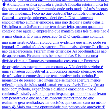
🧠 A disciplina estóica aplicada à gestãoA filosofia estóica nunca foi
tão prática como hoje.Num mundo onde tudo muda, há três âncoras
que não mudam:1. Foco no que controlaNão controla o mercado.
Controla execução, números e decisões.2. Distanciamento
emocionalNão eliminar emoções, mas não decidir a partir delas.3.
Disciplina na açãoFazer o que tem de ser feito, mesmo quando o
contexto não ajuda.O empresário que mantém estes três pilares não é
o mais otimista. É o mais preparado.📉📈 O capitalismo continua,
mas mais seletivoAbril reforçou uma evidência que já não pode ser
ignorada:O capital não desapareceu. Ficou mais exigente.Os clientes
não desapareceram. Ficaram mais criteriosos.As oportunidades não
desapareceram. Ficaram mais bem escondidas.E isto cria uma
divisão clara:👉 Empresas estruturadas crescem.👉 Empresas
desorganizadas estagnam… ou recuam.🤝 Não decidir sozinho é
uma vantagem competitivaHá um comportamento silencioso que
destrói valor: o empresário que tenta resolver tudo sozinho.Em
momentos de pressão, isso intensifica-se:menos abertura;menos
reflexão;mais decisões rápidas;mais erros evitáveis.Ter alguém ao
lado: com método, experiência e distância emocional - não é
conforto.É estratégia.É o que permite:parar quando todos aceleram
sem pensar;ver o que não está evidente;manter foco no que
realmente gera resultado;evitar decisões que custam caro no médio
prazo.🚀 Maio traz uma oportunidade que poucos vão aproveitarE