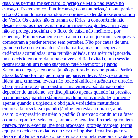
dias.Mas permita-me ser claro: o perigo de Maio não esteve no
cansaço. Esteve em confundir cansaço com autorização para perder
o foco.O mundo não abrandou só porque o calendário se aproximou
do Verão. Os custos não entraram de férias, a concorrência não
desapareceu, os clientes não ficaram menos exigentes, a margem
não se protegeu sozinha e o fluxo de caixa não melhorou por
esperança.Foi precisamente nesta altura do ano que muitas empresas
começaram a perder terreno sem perceber. Não por causa de uma
grande crise ou de uma decisão dramática, mas por pequenas
cedências acumuladas: uma reunião adiada, uma métrica ignorada,
uma decisão empurrada, uma conversa difícil evitada, uma sessão
desmarcada ou um plano suspenso “até Setembro”.Quando
Setembro chegar, a empresa já não partirá do mesmo ponto. Partirá
atrasada.Maio foi traiçoeiro porque pareceu leve. Mas, para quem
lidera uma empresa, leveza não pode significar ausência de direção.
O empresário que quer construir uma empresa sólida não pode
depender do ambiente, ser disciplinado apenas quando há pressão,
medir apenas quando está preocupado ou pensar estrategicamente
apenas quando a urgência o obriga.A verdadeira maturidade
empresarial revela-se quando já ninguém está a cobrar e, ainda
assim, o empresário mantém o padrão.O mercado continuou a fazer
o que sempre fez: seleciona, premeia e penaliza. Premeia quem tem
clareza, mede, executa, melhora processos, protege margem, forma
equipa e decide com dados em vez de impulso. Penaliza quem se
deixa embalar pela estação, pela emoção ou pela esperança vaga de