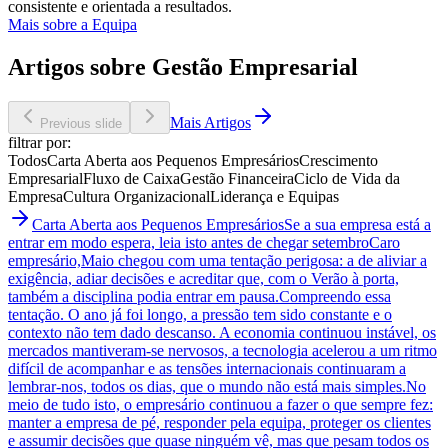
consistente e orientada a resultados.
Mais sobre a Equipa
Artigos sobre Gestão Empresarial
Mais Artigos
Previous slide
filtrar por:
Todos
Carta Aberta aos Pequenos Empresários
Crescimento
Empresarial
Fluxo de Caixa
Gestão Financeira
Ciclo de Vida da
Empresa
Cultura Organizacional
Liderança e Equipas
Carta Aberta aos Pequenos Empresários
Se a sua empresa está a
entrar em modo espera, leia isto antes de chegar setembro
Caro
empresário,Maio chegou com uma tentação perigosa: a de aliviar a
exigência, adiar decisões e acreditar que, com o Verão à porta,
também a disciplina podia entrar em pausa.Compreendo essa
tentação. O ano já foi longo, a pressão tem sido constante e o
contexto não tem dado descanso. A economia continuou instável, os
mercados mantiveram-se nervosos, a tecnologia acelerou a um ritmo
difícil de acompanhar e as tensões internacionais continuaram a
lembrar-nos, todos os dias, que o mundo não está mais simples.No
meio de tudo isto, o empresário continuou a fazer o que sempre fez:
manter a empresa de pé, responder pela equipa, proteger os clientes
e assumir decisões que quase ninguém vê, mas que pesam todos os