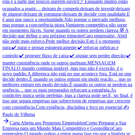
esta é a parte que poucos querem ouvir:👉 Enquanto muitos estão
ocupados a reagir… deixam de competir.deixam de investir;deixam
de planear;deixam de estruturar;deixam de decidir com qualidade.E
é aqui que nasce a oportunidade.Não porque o mercado melhora,
mas porque a concorrência piora.Vantagem competitiva não surge
em momentos fáceis. Surge quando os outros perdem clareza.🧭 A
decisão que define o seu próximo trimestreCaro empresário, Abril
não pede mais esforço.Pede melhor decisão.Este é o momento
para:✔️ parar e pensar estrategicamente;✔️ reforçar métricas e
controlo;✔️ proteger fluxo de caixa;✔️ ajustar sem perder direção;✔️
manter consistência onde os outros quebram.MENSAGEM
FINALO mundo continua instável, mas isso não é exceção, é o
novo padrão.A diferença não está no que acontece fora. Está no que
decide dentro.É quando os outros entram em modo reação… que os
melhores entram em modo decisão.É quando os outros se perdem na
urgência… que os mais preparados reforçam a estratégia.As
condições nunca serão perfeitas, mas a clareza pode ser.E, no final, é
isso que separa empresas que sobrevivem de empresas que crescem
com consistência.Com exigência, disciplina e foco no essencial,✍️
Paulo de Vilhena
Carta Aberta aos Pequenos Empresários
Como Preparar a Sua
Empresa para um Mundo Mais Competitivo e Geopolítico
Caro
empresário,O mundo voltou a entrar numa fase em que a história se