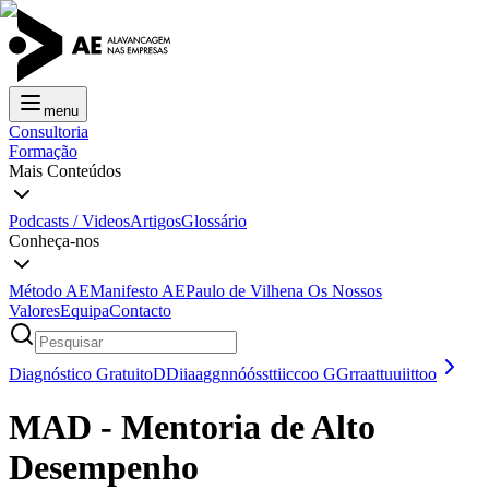
menu
Consultoria
Formação
Mais Conteúdos
Podcasts / Videos
Artigos
Glossário
Conheça-nos
Método AE
Manifesto AE
Paulo de Vilhena
Os Nossos
Valores
Equipa
Contacto
Diagnóstico Gratuito
D
D
i
i
a
a
g
g
n
n
ó
ó
s
s
t
t
i
i
c
c
o
o
G
G
r
r
a
a
t
t
u
u
i
i
t
t
o
o
MAD - Mentoria de Alto
Desempenho