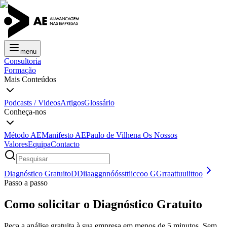
menu
Consultoria
Formação
Mais Conteúdos
Podcasts / Videos
Artigos
Glossário
Conheça-nos
Método AE
Manifesto AE
Paulo de Vilhena
Os Nossos
Valores
Equipa
Contacto
Diagnóstico Gratuito
D
D
i
i
a
a
g
g
n
n
ó
ó
s
s
t
t
i
i
c
c
o
o
G
G
r
r
a
a
t
t
u
u
i
i
t
t
o
o
Passo a passo
Como solicitar o Diagnóstico Gratuito
Peça a análise gratuita à sua empresa em menos de 5 minutos. Sem