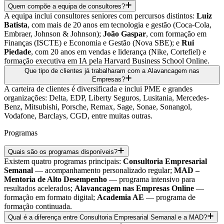
Quem compõe a equipa de consultores?
A equipa inclui consultores seniores com percursos distintos:
Luiz
Batista
, com mais de 20 anos em tecnologia e gestão (Coca-Cola,
Embraer, Johnson & Johnson);
João Gaspar
, com formação em
Finanças (ISCTE) e Economia e Gestão (Nova SBE); e
Rui
Piedade
, com 20 anos em vendas e liderança (Nike, Cortefiel) e
formação executiva em IA pela Harvard Business School Online.
Que tipo de clientes já trabalharam com a Alavancagem nas
Empresas?
A carteira de clientes é diversificada e inclui PME e grandes
organizações: Delta, EDP, Liberty Seguros, Lusitania, Mercedes-
Benz, Mitsubishi, Porsche, Remax, Sage, Sonae, Sonangol,
Vodafone, Barclays, CGD, entre muitas outras.
Programas
Quais são os programas disponíveis?
Existem quatro programas principais:
Consultoria Empresarial
Semanal
— acompanhamento personalizado regular;
MAD –
Mentoria de Alto Desempenho
— programa intensivo para
resultados acelerados;
Alavancagem nas Empresas Online
—
formação em formato digital;
Academia AE
— programa de
formação continuada.
Qual é a diferença entre Consultoria Empresarial Semanal e a MAD?