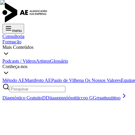
menu
Consultoria
Formação
Mais Conteúdos
Podcasts / Videos
Artigos
Glossário
Conheça-nos
Método AE
Manifesto AE
Paulo de Vilhena
Os Nossos Valores
Equipa
Diagnóstico Gratuito
D
D
i
i
a
a
g
g
n
n
ó
ó
s
s
t
t
i
i
c
c
o
o
G
G
r
r
a
a
t
t
u
u
i
i
t
t
o
o