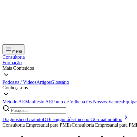
menu
Consultoria
Formação
Mais Conteúdos
Podcasts / Videos
Artigos
Glossário
Conheça-nos
Método AE
Manifesto AE
Paulo de Vilhena
Os Nossos Valores
Equipa
Diagnóstico Gratuito
D
D
i
i
a
a
g
g
n
n
ó
ó
s
s
t
t
i
i
c
c
o
o
G
G
r
r
a
a
t
t
u
u
i
i
t
t
o
o
Consultoria Empresarial para PMEs
C
o
n
s
u
l
t
o
r
i
a
E
m
p
r
e
s
a
r
i
a
l
p
a
r
a
P
M