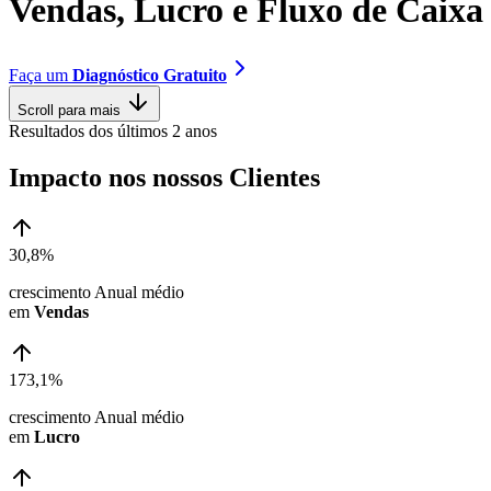
V
e
n
d
a
s
,
L
u
c
r
o
e
F
l
u
x
o
d
e
C
a
i
x
a
Faça um
Diagnóstico Gratuito
Scroll para mais
Resultados dos últimos 2 anos
Impacto nos nossos Clientes
30,8%
crescimento Anual médio
em
Vendas
173,1%
crescimento Anual médio
em
Lucro