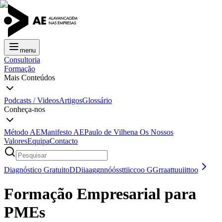
menu
Consultoria
Formação
Mais Conteúdos
Podcasts / Videos
Artigos
Glossário
Conheça-nos
Método AE
Manifesto AE
Paulo de Vilhena
Os Nossos
Valores
Equipa
Contacto
Diagnóstico Gratuito
D
D
i
i
a
a
g
g
n
n
ó
ó
s
s
t
t
i
i
c
c
o
o
G
G
r
r
a
a
t
t
u
u
i
i
t
t
o
o
Formação Empresarial para
PMEs