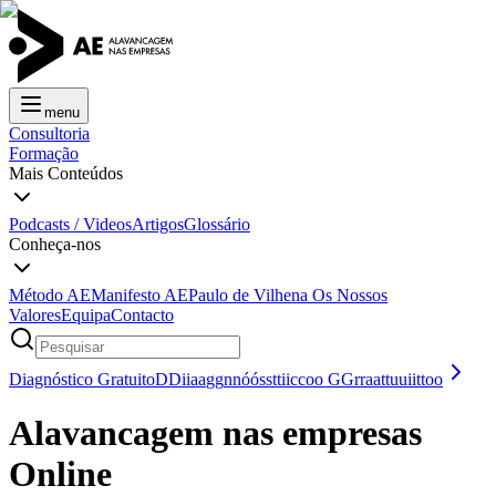
menu
Consultoria
Formação
Mais Conteúdos
Podcasts / Videos
Artigos
Glossário
Conheça-nos
Método AE
Manifesto AE
Paulo de Vilhena
Os Nossos
Valores
Equipa
Contacto
Diagnóstico Gratuito
D
D
i
i
a
a
g
g
n
n
ó
ó
s
s
t
t
i
i
c
c
o
o
G
G
r
r
a
a
t
t
u
u
i
i
t
t
o
o
Alavancagem nas empresas
Online