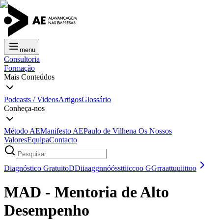
menu
Consultoria
Formação
Mais Conteúdos
Podcasts / Videos
Artigos
Glossário
Conheça-nos
Método AE
Manifesto AE
Paulo de Vilhena
Os Nossos
Valores
Equipa
Contacto
Diagnóstico Gratuito
D
D
i
i
a
a
g
g
n
n
ó
ó
s
s
t
t
i
i
c
c
o
o
G
G
r
r
a
a
t
t
u
u
i
i
t
t
o
o
MAD - Mentoria de Alto
Desempenho