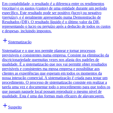
Em contabilidade, o resultado é a diferença entre os rendimentos
(receitas) e os gastos (custos) de uma entidade durante um período
específico. Este resultado pode ser positivo (lucro) ou negativo
(prejuízo), e é geralmente apresentado numa Demonstração de
Resultados (DR). O resultado líquido é o último valor da DR,
representando o lucro ou prejuízo após a dedução de todos os custos
e despesas, incluindo impostos.
Sistematização
Sistematizar e o que nos permite planear e tornar processos
previsiveis e consistentes numa empresa. Consiste na eliminação da
discricionariedade quemuitas vezes nos afasta dos padrões de
qualidade. É a sistematização que nos vai permitir obter resultados
previsiveis e consistentes ma mpssa empresa e possibilitar aos
clientes as experiências que esperam em todos os momentos da
nossa interação comercial. A sistematização é criada para testar um
procedimento. O processo de sistematização consiste em realizar a
tarefa uma vez e documentar todo o procedimento para que todos os
que passam naquele local possam reproduzir o mesmo nivel de
qualidade. Esta é uma das formas mais eficazes de alavancagem.
Suspeito