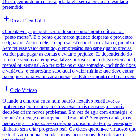
Desempenho de uma tarefa pela tarefa sem atenção ao resultado
pretendido.
Break Even Point
O breakeven, que pode ser traduzido como “ponto crítico” ou
“ponto morto”. É o ponto que marca quando despesas e proventos
se igualam. Acima dele, a empresa está com lucro; abaixo, prejuízo.
Sem ter esse valor definido, o empresário não sabe quanto precisa
vender para pagar as contas e evitar o prejuízo. E, dependendo do
ritmo de vendas da empresa, talvez precise saber o breakeven anual,
mensal ou semanal. Ao ter todos os custos somados, incluindo fixos
e variáveis, o empresário sabe qual o valor mínimo que deve entrar
na empresa para viabilizar a operação. Este é o ponto de breakeven.
Ciclo Vicioso
Quando a empresa entra num padrão negativo repetitivo: os
problemas geram stress, o stress leva a más decisões, e as más
decisões criam novos problemas. Em vez de agir com estratégia, o
empresário reage com urgência. Resultado? A empresa anda, mas
não avança — gira sobre si própria, consumindo tempo, energia e
dinheiro sem criar progresso real. Os ciclos querem-se virtuosos que
se traduzam em mais vendas, mais lucro e mais fluxo de caixa