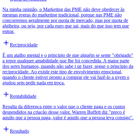
Na minha opinião, o Marketing das PME não deve obedecer às
mesmas regras do marketing tradicional, porque nas PME não
concorremos geralmente por quota de mercado, mas por quota de
algibeira, ou seja, por cada euro que sai, mais do que isso tem que
entrar.
Reciprocidade
É um atalho mental e o principio de que alguém se sente "obrigado"
a repor qualquer amabilidade que lhe foi concedida. A maior parte
dos seres humanos, quando não sabe i qe fazer, segue o principio da
reciprocidade. Ao existir este tipo de envolvimento emocional,
quando o cliente estiver pronto a comprar ele vai fazê-lo a qyem o
ajudou sem pedir nada em troca.
Rentabilidade
Resulta da diferença entre o valor que o cliente paga e os custos
despendidos na criação desse valor. Warren Buffett diz "preço é
aquilo que a pessoa paga, valor é aquilo que a pessoa leva consigo".
Resultado