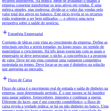
recursos disponíveis. Na prática, mede-se avaliando o quanto a
empresa consegue transformar os seus ativos em vendas. É uma
métrica simples, mas poderosa: divide-se o valor das vendas pelo
valor total dos ativos no balanço. Este rácio revela se os recursos
estão realmente a ser bem utilizados — e oferece uma nova
perspetiva sobre a saúde do negócio.
Estratégia Empresarial
Conjunto de táticas com vista ao crescimento da empresa. Define as
principais opções a serem tomadas, no longo prazo, no sentido de
materializar o crescimento. Há três àreas essenciais com as quais o
empresário se deve preocupar: o nicho, a concorrência e a proposta
de valor. Deve ter em vista construir uma vantagem competitiva
sustentada no tempo. Deve focar-se no que é distintivo na solução
que apresenta ao mercado.
Fluxo de Caixa
Fluxo de caixa é o movimento real de entrada e saída de dinheiro na
empresa, num determinado período. É o que mostra se há liquidez
para pagar salários, fornecedores, impostos e continuar a operar.
Diferente do lucro, que é um conceito contabilístico, o fluxo de
caixa revela a verdade prática: se há ou não dinheiro no banco. Uma
empresa pode dar lucro e mesmo assim ficar sem capacidade de