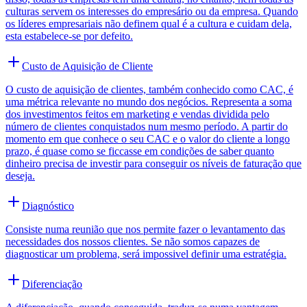
culturas servem os interesses do empresário ou da empresa. Quando
os líderes empresariais não definem qual é a cultura e cuidam dela,
esta estabelece-se por defeito.
Custo de Aquisição de Cliente
O custo de aquisição de clientes, também conhecido como CAC, é
uma métrica relevante no mundo dos negócios. Representa a soma
dos investimentos feitos em marketing e vendas dividida pelo
número de clientes conquistados num mesmo período. A partir do
momento em que conhece o seu CAC e o valor do cliente a longo
prazo, é quase como se ficcasse em condições de saber quanto
dinheiro precisa de investir para conseguir os níveis de faturação que
deseja.
Diagnóstico
Consiste numa reunião que nos permite fazer o levantamento das
necessidades dos nossos clientes. Se não somos capazes de
diagnosticar um problema, será impossivel definir uma estratégia.
Diferenciação