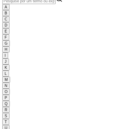
A
B
C
D
E
F
G
H
I
J
K
L
M
N
O
P
Q
R
S
T
U