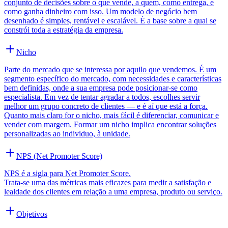
conjunto de decisões sobre o que vende, a quem, como entrega, e
como ganha dinheiro com isso. Um modelo de negócio bem
desenhado é simples, rentável e escalável. É a base sobre a qual se
constrói toda a estratégia da empresa.
Nicho
Parte do mercado que se interessa por aquilo que vendemos. É um
segmento específico do mercado, com necessidades e características
bem definidas, onde a sua empresa pode posicionar-se como
especialista. Em vez de tentar agradar a todos, escolhes servir
melhor um grupo concreto de clientes — e é aí que está a força.
Quanto mais claro for o nicho, mais fácil é diferenciar, comunicar e
vender com margem. Formar um nicho implica encontrar soluções
personalizadas ao individuo, à unidade.
NPS (Net Promoter Score)
NPS é a sigla para Net Promoter Score.
Trata-se uma das métricas mais eficazes para medir a satisfação e
lealdade dos clientes em relação a uma empresa, produto ou serviço.
Objetivos