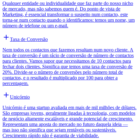
Qualquer entidade ou individualidade que faz parte do nosso nicho
de mercado, mas não sabemos quem é. Do ponto de vista de
Marketing, é essencial transformar o suspeito num contacto, este
torna-se num contacto quando o identificamos: temos um nome, um
número de telefone ou um e-mail.
Taxa de Conversão
Nem todos os contactos que fazemos resultam num novo cliente. A
taxa de conversão é um rácio de conversão de número de contactos
para clientes. Vamos supor que necessitamos de 10 contactos para
fechar dois clientes. Significa que temos uma taxa de conversão de
20%. Divide-se o número de conversões pelo número total de
contactos, e o resultado é multiplicado por 100 para obter a
percentagem.
Unicórnio
Unicórnio é uma startup avaliada em mais de mil milhões de dólares.
São empresas jovens, geralmente ligadas à tecnologia, com modelos
de negócio altamente escaláveis e grande potencial de crescimento.
Representam uma aposta do mercado no futuro daquela ideia —
mas isso não significa que sejam rentáveis ou sustentáveis.
Crescimento rápido não é garantia de viabilidade.