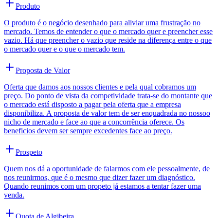
Produto
O produto é o negócio desenhado para aliviar uma frustração no
mercado. Temos de entender o que o mercado quer e preencher esse
vazio. Há que preencher o vazio que reside na diferença entre o que
o mercado quer e o que o mercado tem.
Proposta de Valor
Oferta que damos aos nossos clientes e pela qual cobramos um
preço. Do ponto de vista da competividade trata-se do montante que
o mercado está disposto a pagar pela oferta que a empresa
disponibiliza. A proposta de valor tem de ser enquadrada no nossoo
nicho de mercado e face ao que a concorrência oferece. Os
beneficios devem ser sempre excedentes face ao preço.
Prospeto
Quem nos dá a oportunidade de falarmos com ele pessoalmente, de
nos reunirmos, que é o mesmo que dizer fazer um diagnóstico.
Quando reunimos com um propeto já estamos a tentar fazer uma
venda.
Quota de Algibeira