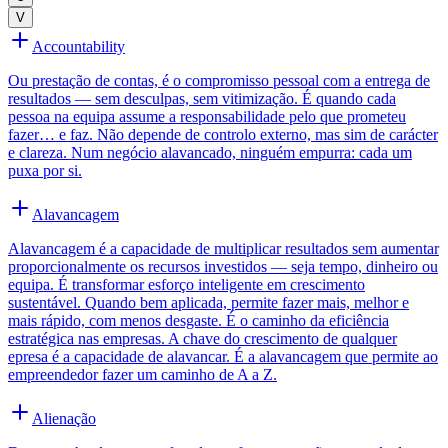
V
Accountability
Ou prestação de contas, é o compromisso pessoal com a entrega de
resultados — sem desculpas, sem vitimização. É quando cada
pessoa na equipa assume a responsabilidade pelo que prometeu
fazer… e faz. Não depende de controlo externo, mas sim de carácter
e clareza. Num negócio alavancado, ninguém empurra: cada um
puxa por si.
Alavancagem
Alavancagem é a capacidade de multiplicar resultados sem aumentar
proporcionalmente os recursos investidos — seja tempo, dinheiro ou
equipa. É transformar esforço inteligente em crescimento
sustentável. Quando bem aplicada, permite fazer mais, melhor e
mais rápido, com menos desgaste. É o caminho da eficiência
estratégica nas empresas. A chave do crescimento de qualquer
epresa é a capacidade de alavancar. É a alavancagem que permite ao
empreendedor fazer um caminho de A a Z.
Alienação