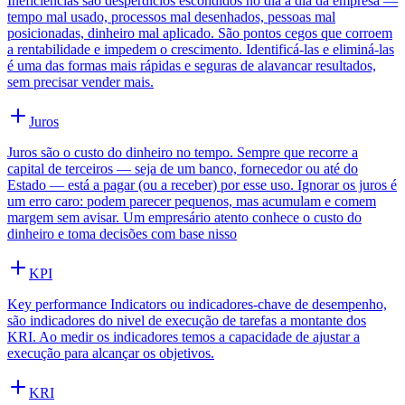
Ineficiências são desperdícios escondidos no dia a dia da empresa —
tempo mal usado, processos mal desenhados, pessoas mal
posicionadas, dinheiro mal aplicado. São pontos cegos que corroem
a rentabilidade e impedem o crescimento. Identificá-las e eliminá-las
é uma das formas mais rápidas e seguras de alavancar resultados,
sem precisar vender mais.
Juros
Juros são o custo do dinheiro no tempo. Sempre que recorre a
capital de terceiros — seja de um banco, fornecedor ou até do
Estado — está a pagar (ou a receber) por esse uso. Ignorar os juros é
um erro caro: podem parecer pequenos, mas acumulam e comem
margem sem avisar. Um empresário atento conhece o custo do
dinheiro e toma decisões com base nisso
KPI
Key performance Indicators ou indicadores-chave de desempenho,
são indicadores do nivel de execução de tarefas a montante dos
KRI. Ao medir os indicadores temos a capacidade de ajustar a
execução para alcançar os objetivos.
KRI