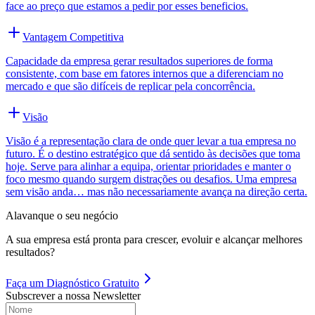
face ao preço que estamos a pedir por esses beneficios.
Vantagem Competitiva
Capacidade da empresa gerar resultados superiores de forma
consistente, com base em fatores internos que a diferenciam no
mercado e que são difíceis de replicar pela concorrência.
Visão
Visão é a representação clara de onde quer levar a tua empresa no
futuro. É o destino estratégico que dá sentido às decisões que toma
hoje. Serve para alinhar a equipa, orientar prioridades e manter o
foco mesmo quando surgem distrações ou desafios. Uma empresa
sem visão anda… mas não necessariamente avança na direção certa.
Alavanque o seu negócio
A sua empresa está pronta para crescer, evoluir e alcançar melhores
resultados?
Faça um
Diagnóstico Gratuito
Subscrever a nossa Newsletter