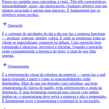
Passos no caminho para concretizar a visão. Têm três caracteristicas:
mensurabilidade, prazo, são inegociaveis. Qualquer objetivo sem um
número associado é apenas uma intenção. É fundamental que os
objetivos sejam escritos.
Operação
É o conjunto de atividades do dia a dia que faz a empresa funcionar
— produzir, entregar, atender, cobrar. É onde as promessas feitas ao
cliente se materializam: cumprem ou falham. Uma operação bem
estruturada é silenciosa, previsível e eficiente. Quando a operação
exige constantemente a presença do dono, é sinal de que falta
sistema.
Organograma
É a representação visual da estrutura da empresa — quem faz o quê,
quem responde a quem e como as responsabilidades estão
distribuídas. Mais do que um desenho com caixinhas, um bom
organograma dá clareza de papéis, evita sobreposições e ajuda na
delegação. É uma ferramenta essencial para crescer com ordem,
lembre-se: o organograma deve servir a empresa e não o empresário.
É fundamental rever o irganograma e restruturá-lo se necessário.