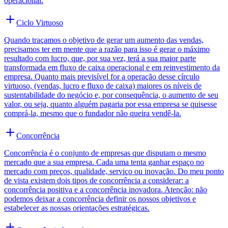
operacional.
Ciclo Virtuoso
Quando traçamos o objetivo de gerar um aumento das vendas,
precisamos ter em mente que a razão para isso é gerar o máximo
resultado com lucro, que, por sua vez, terá a sua maior parte
transformada em fluxo de caixa operacional e em reinvestimento da
empresa. Quanto mais previsível for a operação desse círculo
virtuoso, (vendas, lucro e fluxo de caixa) maiores os níveis de
sustentabilidade do negócio e, por consequência, o aumento de seu
valor, ou seja, quanto alguém pagaria por essa empresa se quisesse
comprá-la, mesmo que o fundador não queira vendê-la.
Concorrência
Concorrência é o conjunto de empresas que disputam o mesmo
mercado que a sua empresa. Cada uma tenta ganhar espaço no
mercado com preços, qualidade, serviço ou inovação. Do meu ponto
de vista existem dois tipos de concorrência a considerar: a
concorrência positiva e a concorrência inovadora. Atenção: não
podemos deixar a concorrência definir os nossos objetivos e
estabelecer as nossas orientações estratégicas.