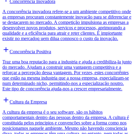
Concorrência Inovadora
A concorrência inovadora refere-se a um ambiente competitivo onde
as empresas procuram constantemente inovação para se diferenciar e
se destacarem no mercado. A competição impulsiona as empresas a
desenvolver novos produtos, serviços e processos, aprimorando a
qualidade e a eficiência para atrair e reter clientes. É impiortante
existir no mercadoq uem dilua connosco o custo da inovação.
Concorrência Positiva
Traz uma boa reputação para a industria e ajuda a credibiliza-la junto
do mercado. Ajudam a construir uma vantagem competitiva e a
reforçar a percepção dessa vantagem. Por vezes, estes concorrêntes
que estão na mesma industria que a nossa empresa, especializam-se
num determinado nicho, permitindo-nos a especialização noutro.
Este tipo de concorrência ajuda-nos a crescer empresarialmente.
Cultura da Empresa
A cultura da empresa é o seu software, são os hábitos
comportamentais dentro das pessoas dentro da empresa. A cultura é
constituida pelos principios e convenções sobre a forma como nos
posicionamos naquele ambiente. Mesmo não havendo consciencia
disso, todas as empresas têm uma cultura, no entanto, nem todas as