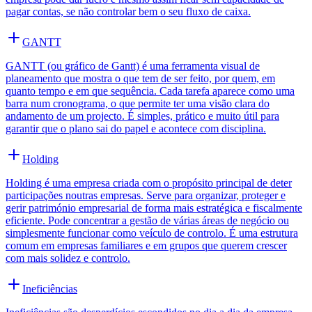
pagar contas, se não controlar bem o seu fluxo de caixa.
GANTT
GANTT (ou gráfico de Gantt) é uma ferramenta visual de
planeamento que mostra o que tem de ser feito, por quem, em
quanto tempo e em que sequência. Cada tarefa aparece como uma
barra num cronograma, o que permite ter uma visão clara do
andamento de um projecto. É simples, prático e muito útil para
garantir que o plano sai do papel e acontece com disciplina.
Holding
Holding é uma empresa criada com o propósito principal de deter
participações noutras empresas. Serve para organizar, proteger e
gerir património empresarial de forma mais estratégica e fiscalmente
eficiente. Pode concentrar a gestão de várias áreas de negócio ou
simplesmente funcionar como veículo de controlo. É uma estrutura
comum em empresas familiares e em grupos que querem crescer
com mais solidez e controlo.
Ineficiências