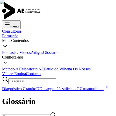
menu
Consultoria
Formação
Mais Conteúdos
Podcasts / Videos
Artigos
Glossário
Conheça-nos
Método AE
Manifesto AE
Paulo de Vilhena
Os Nossos
Valores
Equipa
Contacto
Diagnóstico Gratuito
D
D
i
i
a
a
g
g
n
n
ó
ó
s
s
t
t
i
i
c
c
o
o
G
G
r
r
a
a
t
t
u
u
i
i
t
t
o
o
Glossário