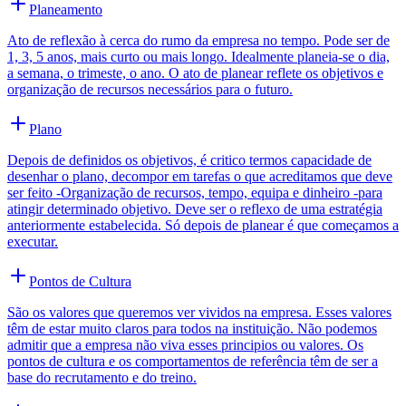
Planeamento
Ato de reflexão à cerca do rumo da empresa no tempo. Pode ser de
1, 3, 5 anos, mais curto ou mais longo. Idealmente planeia-se o dia,
a semana, o trimeste, o ano. O ato de planear reflete os objetivos e
organização de recursos necessários para o futuro.
Plano
Depois de definidos os objetivos, é critico termos capacidade de
desenhar o plano, decompor em tarefas o que acreditamos que deve
ser feito -Organização de recursos, tempo, equipa e dinheiro -para
atingir determinado objetivo. Deve ser o reflexo de uma estratégia
anteriormente estabelecida. Só depois de planear é que começamos a
executar.
Pontos de Cultura
São os valores que queremos ver vividos na empresa. Esses valores
têm de estar muito claros para todos na instituição. Não podemos
admitir que a empresa não viva esses principios ou valores. Os
pontos de cultura e os comportamentos de referência têm de ser a
base do recrutamento e do treino.