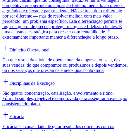
A diferenciação, quando conseguida, traduz-se numa vantagem
competitiva que permite uma posição forte no mercado ao oferecer
algo único e relevante para o cliente. Não se trata de ser diferente
por ser diferente — mas de resolver melhor, com mais valor
percebido, um problema específico. Esta diferenciação permite-te
fugir da guerra de preços, proteger margens e fidelizar clientes. É
uma alavanca estratégica para crescer com rentabilidade. É
extremamente importante manter a diferenciação a longo prazo.
Dinheiro Operacional
É o que resuta da atividade operacional da empresa, ou seja, das
suas vendas: do que compramos ou produzimos e depois vendemos,
ou dos servoços que prestamos e pelos quais cobramos.
Disciplinas da Execução
São quatro: concentração, catalisação, envolvimento e ritmo.
Fórmula simples, repetível e comprovada para assegurar a execução
consistente do plano.
Eficácia
Eficácia é a capacidade de gerar resultados concretos com os