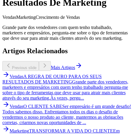
Resultados De Marketing
Vendas
Marketing
Crescimento de Vendas
Grande parte dos vendedores com quem tenho trabalhado,
marketeers e empresários, pergunta-me sobre o tipo de ferramentas
que deve usar para atrair mais clientes através do seu marketing.
Artigos Relacionados
Mais Artigos
Previous slide
Vendas
A REGRA DE OURO PARA OS SEUS
RESULTADOS DE MARKETING
Grande parte dos vendedores,
marketeers e empresários com quem tenho trabalhado pergunta-me
sobre o tipo de ferramentas que deve usar para atrair mais clientes
através do seu marketing.Às vezes, pergu...
Vendas
O CLIENTE SABE
Ser empresário é um grande desafio!
Todos sabemos disso. Enfrentamos todos os dias o desafio de
vendermos o nosso produto ao cliente, mantermos as obrigações
corretas, criarmos novas oportunidades de ...
Marketing
TRANSFORMAR A VIDA DO CLIENTE
Em