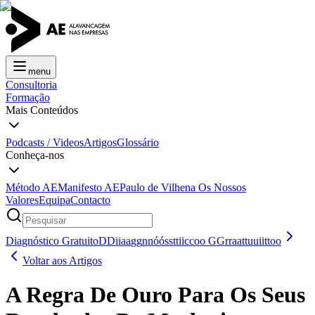
menu
Consultoria
Formação
Mais Conteúdos
Podcasts / Videos
Artigos
Glossário
Conheça-nos
Método AE
Manifesto AE
Paulo de Vilhena
Os Nossos
Valores
Equipa
Contacto
Diagnóstico Gratuito
D
D
i
i
a
a
g
g
n
n
ó
ó
s
s
t
t
i
i
c
c
o
o
G
G
r
r
a
a
t
t
u
u
i
i
t
t
o
o
Voltar aos Artigos
A Regra De Ouro Para Os Seus