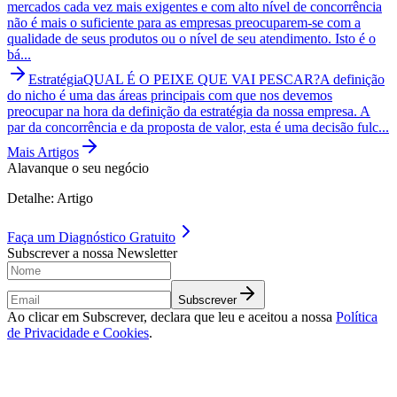
mercados cada vez mais exigentes e com alto nível de concorrência
não é mais o suficiente para as empresas preocuparem-se com a
qualidade de seus produtos ou o nível de seu atendimento. Isto é o
bá...
Estratégia
QUAL É O PEIXE QUE VAI PESCAR?
A definição
do nicho é uma das áreas principais com que nos devemos
preocupar na hora da definição da estratégia da nossa empresa. A
par da concorrência e da proposta de valor, esta é uma decisão fulc...
Mais Artigos
Alavanque o seu negócio
Detalhe: Artigo
Faça um
Diagnóstico Gratuito
Subscrever a nossa Newsletter
Subscrever
Ao clicar em Subscrever, declara que leu e aceitou a nossa
Política
de Privacidade e Cookies
.