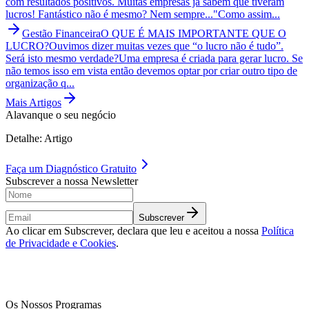
com resultados positivos. Muitas empresas já sabem que tiveram
lucros! Fantástico não é mesmo? Nem sempre..."Como assim...
Gestão Financeira
O QUE É MAIS IMPORTANTE QUE O
LUCRO?
Ouvimos dizer muitas vezes que “o lucro não é tudo”.
Será isto mesmo verdade?Uma empresa é criada para gerar lucro. Se
não temos isso em vista então devemos optar por criar outro tipo de
organização q...
Mais Artigos
Alavanque o seu negócio
Detalhe: Artigo
Faça um
Diagnóstico Gratuito
Subscrever a nossa Newsletter
Subscrever
Ao clicar em Subscrever, declara que leu e aceitou a nossa
Política
de Privacidade e Cookies
.
Os Nossos Programas