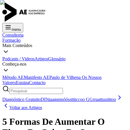
menu
Consultoria
Formação
Mais Conteúdos
Podcasts / Videos
Artigos
Glossário
Conheça-nos
Método AE
Manifesto AE
Paulo de Vilhena
Os Nossos
Valores
Equipa
Contacto
Diagnóstico Gratuito
D
D
i
i
a
a
g
g
n
n
ó
ó
s
s
t
t
i
i
c
c
o
o
G
G
r
r
a
a
t
t
u
u
i
i
t
t
o
o
Voltar aos Artigos
5 Formas De Aumentar O