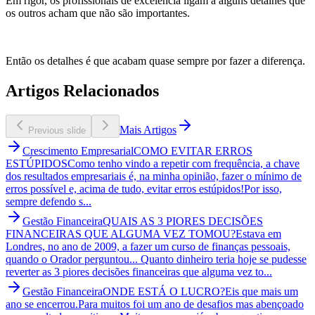
Em rigor, os profissionais de excelência ligam a alguns detalhes que
os outros acham que não são importantes.
Então os detalhes é que acabam quase sempre por fazer a diferença.
Artigos Relacionados
Mais Artigos
Previous slide
Crescimento Empresarial
COMO EVITAR ERROS
ESTÚPIDOS
Como tenho vindo a repetir com frequência, a chave
dos resultados empresariais é, na minha opinião, fazer o mínimo de
erros possível e, acima de tudo, evitar erros estúpidos!Por isso,
sempre defendo s...
Gestão Financeira
QUAIS AS 3 PIORES DECISÕES
FINANCEIRAS QUE ALGUMA VEZ TOMOU?
Estava em
Londres, no ano de 2009, a fazer um curso de finanças pessoais,
quando o Orador perguntou... Quanto dinheiro teria hoje se pudesse
reverter as 3 piores decisões financeiras que alguma vez to...
Gestão Financeira
ONDE ESTÁ O LUCRO?
Eis que mais um
ano se encerrou.Para muitos foi um ano de desafios mas abençoado