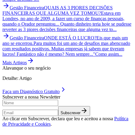
Gestão Financeira
QUAIS AS 3 PIORES DECISÕES
FINANCEIRAS QUE ALGUMA VEZ TOMOU?
Estava em
Londres, no ano de 2009, a fazer um curso de finanças pessoais,
quando o Orador perguntou... Quanto dinheiro teria hoje se pudesse
reverter as 3 piores decisões financeiras que alguma vez to...
Gestão Financeira
ONDE ESTÁ O LUCRO?
Eis que mais um
ano se encerrou.Para muitos foi um ano de desafios mas abençoado
com resultados positivos. Muitas empresas já sabem que tiveram
lucros! Fantástico não é mesmo? Nem sempre..."Como assim...
Mais Artigos
Alavanque o seu negócio
Detalhe: Artigo
Faça um
Diagnóstico Gratuito
Subscrever a nossa Newsletter
Subscrever
Ao clicar em Subscrever, declara que leu e aceitou a nossa
Política
de Privacidade e Cookies
.