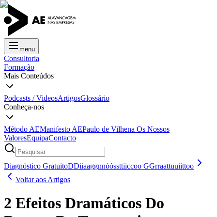
menu
Consultoria
Formação
Mais Conteúdos
Podcasts / Videos
Artigos
Glossário
Conheça-nos
Método AE
Manifesto AE
Paulo de Vilhena
Os Nossos
Valores
Equipa
Contacto
Diagnóstico Gratuito
D
D
i
i
a
a
g
g
n
n
ó
ó
s
s
t
t
i
i
c
c
o
o
G
G
r
r
a
a
t
t
u
u
i
i
t
t
o
o
Voltar aos Artigos
2 Efeitos Dramáticos Do