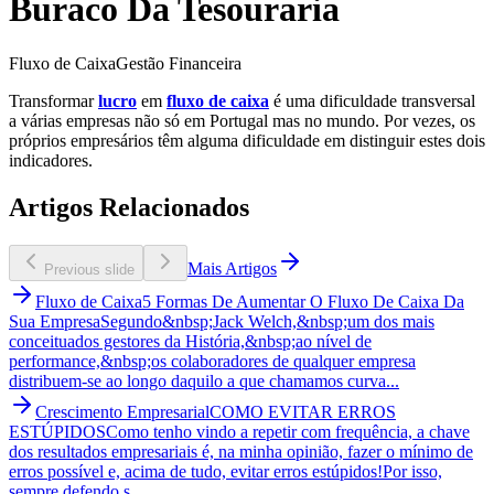
Buraco Da Tesouraria
Fluxo de Caixa
Gestão Financeira
Transformar
lucro
em
fluxo de caixa
é uma dificuldade transversal
a várias empresas não só em Portugal mas no mundo. Por vezes, os
próprios empresários têm alguma dificuldade em distinguir estes dois
indicadores.
Artigos Relacionados
Mais Artigos
Previous slide
Fluxo de Caixa
5 Formas De Aumentar O Fluxo De Caixa Da
Sua Empresa
Segundo&nbsp;Jack Welch,&nbsp;um dos mais
conceituados gestores da História,&nbsp;ao nível de
performance,&nbsp;os colaboradores de qualquer empresa
distribuem-se ao longo daquilo a que chamamos curva...
Crescimento Empresarial
COMO EVITAR ERROS
ESTÚPIDOS
Como tenho vindo a repetir com frequência, a chave
dos resultados empresariais é, na minha opinião, fazer o mínimo de
erros possível e, acima de tudo, evitar erros estúpidos!Por isso,
sempre defendo s...