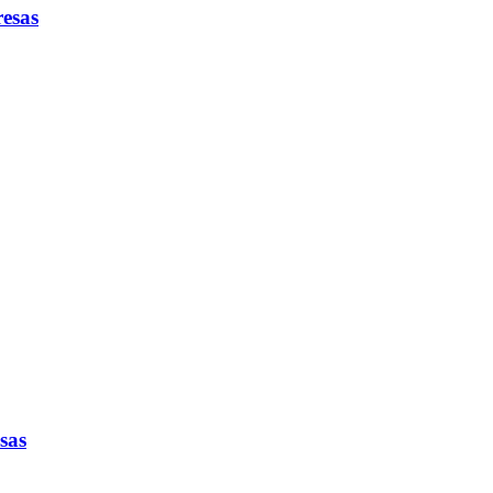
esas
sas