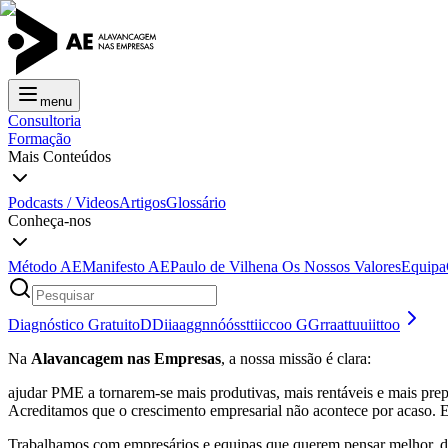
menu
Consultoria
Formação
Mais Conteúdos
Podcasts / Videos
Artigos
Glossário
Conheça-nos
Método AE
Manifesto AE
Paulo de Vilhena
Os Nossos Valores
Equipa
Diagnóstico Gratuito
D
D
i
i
a
a
g
g
n
n
ó
ó
s
s
t
t
i
i
c
c
o
o
G
G
r
r
a
a
t
t
u
u
i
i
t
t
o
o
Na
Alavancagem nas Empresas
, a nossa missão é clara:
ajudar PME a tornarem-se mais produtivas, mais rentáveis e mais prepa
Acreditamos que o crescimento empresarial não acontece por acaso. 
Trabalhamos com empresários e equipas que querem pensar melhor, de