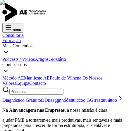
menu
Consultoria
Formação
Mais Conteúdos
Podcasts / Videos
Artigos
Glossário
Conheça-nos
Método AE
Manifesto AE
Paulo de Vilhena
Os Nossos
Valores
Equipa
Contacto
Diagnóstico Gratuito
D
D
i
i
a
a
g
g
n
n
ó
ó
s
s
t
t
i
i
c
c
o
o
G
G
r
r
a
a
t
t
u
u
i
i
t
t
o
o
Na
Alavancagem nas Empresas
, a nossa missão é clara:
ajudar PME a tornarem-se mais produtivas, mais rentáveis e mais
preparadas para crescer de forma estruturada, sustentável e
responsável.